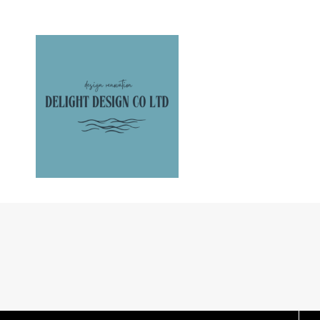
DELIGHT design renovation
DELIGHT design COLORS
IGOCOCHI design
construction flow
project case