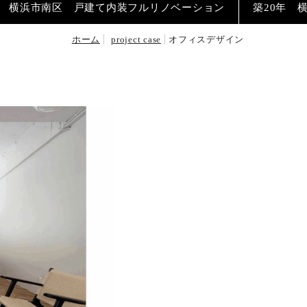
年 横浜市南区 戸建て内装フルリノベーション
築20年 
ホーム
project case
オフィスデザイン